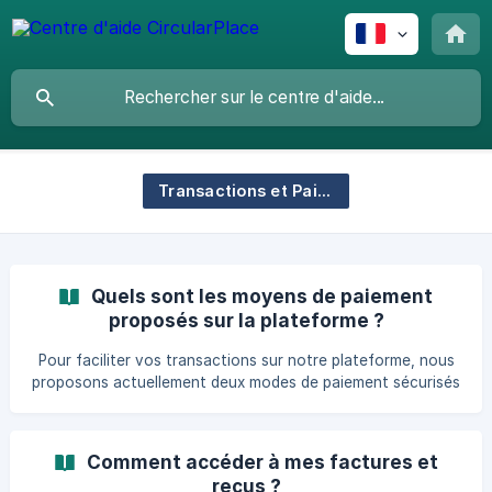
Transactions et Paiements
Quels sont les moyens de paiement
proposés sur la plateforme ?
Pour faciliter vos transactions sur notre plateforme, nous
proposons actuellement deux modes de paiement sécurisés
: Carte Bancaire Vous pouvez utiliser votre carte bancaire
pour régler vos achats de manière rapide et sécurisée.
Nous acceptons la majorité des cartes de crédit et de
Comment accéder à mes factures et
débit. Virement Bancaire Pour ceux qui préfèrent, nous
reçus ?