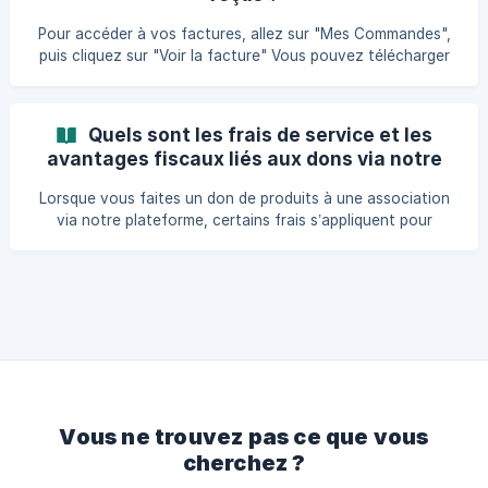
offrons également la possibilité de payer par virement
bancaire. Une fois votre commande confirmée, vous
Pour accéder à vos factures, allez sur "Mes Commandes",
recevrez
puis cliquez sur "Voir la facture" Vous pouvez télécharger
votre facture ou reçu de paiement depuis cette page.
Quels sont les frais de service et les
avantages fiscaux liés aux dons via notre
plateforme ?
Lorsque vous faites un don de produits à une association
via notre plateforme, certains frais s’appliquent pour
couvrir les coûts administratifs et logistiques. Voici une
explication détaillée de ces frais et des avantages fiscaux
associés : Frais de Service : Pour chaque transaction avec
une association, des frais de service de 10 % de la valeur
du don seront ajoutés. Ces frais couvrent les coûts liés au
traitement de la transaction, notamment la gestion et la
vérifica
Vous ne trouvez pas ce que vous
cherchez ?