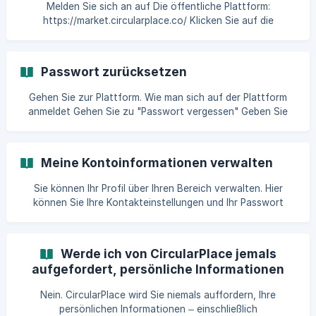
Melden Sie sich an auf Die öffentliche Plattform:
https://market.circularplace.co/ Klicken Sie auf die
Schaltfläche "Registrieren", um mit der Anmeldung zu
beginnen. Geben Sie die Informationen Ihrer Entität ein und
klicken Sie dann auf "Nächste“. 4.Fahren Sie mit der
Passwort zurücksetzen
Registrierung fort, indem Sie
Gehen Sie zur Plattform. Wie man sich auf der Plattform
anmeldet Gehen Sie zu "Passwort vergessen" Geben Sie
Ihre E-Mail-Adresse ein, um Ihr Passwort zurückzusetzen
Sie erhalten eine E-Mail mit allen Anweisungen
Meine Kontoinformationen verwalten
Sie können Ihr Profil über Ihren Bereich verwalten. Hier
können Sie Ihre Kontakteinstellungen und Ihr Passwort
ändern oder Änderungen an Ihren Informationen
vornehmen.
Werde ich von CircularPlace jemals
aufgefordert, persönliche Informationen
per E-Mail bereitzustellen?
Nein. CircularPlace wird Sie niemals auffordern, Ihre
persönlichen Informationen – einschließlich