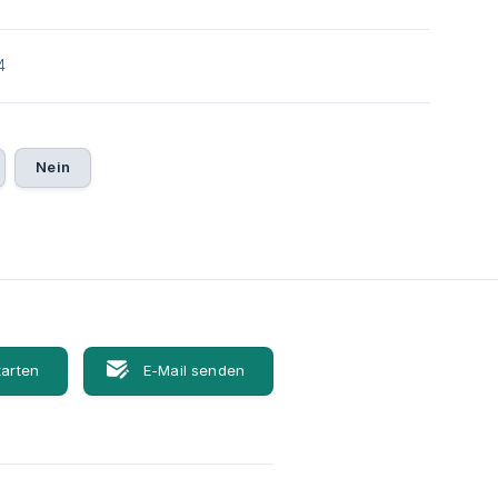
4
Nein
tarten
E-Mail senden